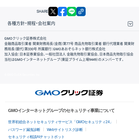
X
facebook
LINE
リンクをコピー
SHARE
各種方針・規程・会社案内
取引規程・約款
サイトマップ
その他のご案内
個人情報保護方針
最良執行方針
サイトのご利用について
ディスクレイマー
信託保全
リスク説明
会社案内
GMOクリック証券株式会社
金融商品取引業者 関東財務局長（金商）第77号 商品先物取引業者 銀行代理業者 関東財
務局長（銀代）第330号 所属銀行：GMOあおぞらネット銀行株式会社
加入協会：日本証券業協会、一般社団法人 金融先物取引業協会、日本商品先物取引協会
当社はGMOインターネットグループ（東証プライム上場9449）のメンバーです。
© GMO CLICK Securities, Inc.
GMOインターネットグループのセキュリティ事業について
世界初総合ネットセキュリティサービス「GMOセキュリティ24」
パスワード漏洩診断
Webサイトリスク診断
セキュリティ相談AIチャットボット