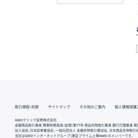
取引規程・約款
サイトマップ
その他のご案内
個人情報保護
GMOクリック証券株式会社
金融商品取引業者 関東財務局長（金商）第77号 商品先物取引業者 銀行代理業者 関
加入協会：日本証券業協会、一般社団法人 金融先物取引業協会、日本商品先物取引
当社はGMOインターネットグループ（東証プライム上場9449）のメンバーです。