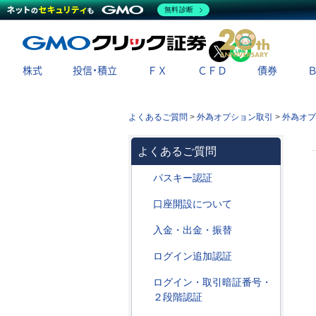
無料診断
X
LINE
株式
投信・積立
ＦＸ
ＣＦＤ
債券
よくあるご質問
>
外為オプション取引
>
外為オプ
よくあるご質問
パスキー認証
口座開設について
入金・出金・振替
ログイン追加認証
ログイン・取引暗証番号・
２段階認証