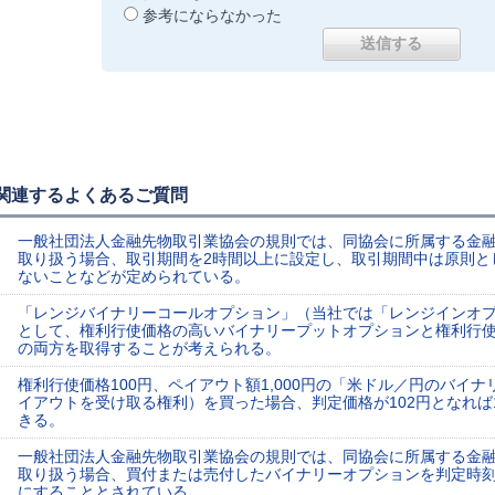
参考にならなかった
関連するよくあるご質問
一般社団法人金融先物取引業協会の規則では、同協会に所属する金
取り扱う場合、取引期間を2時間以上に設定し、取引期間中は原則と
ないことなどが定められている。
「レンジバイナリーコールオプション」（当社では「レンジインオ
として、権利行使価格の高いバイナリープットオプションと権利行
の両方を取得することが考えられる。
権利行使価格100円、ペイアウト額1,000円の「米ドル／円のバイ
イアウトを受け取る権利）を買った場合、判定価格が102円となれば1
きる。
一般社団法人金融先物取引業協会の規則では、同協会に所属する金
取り扱う場合、買付または売付したバイナリーオプションを判定時
にすることとされている。