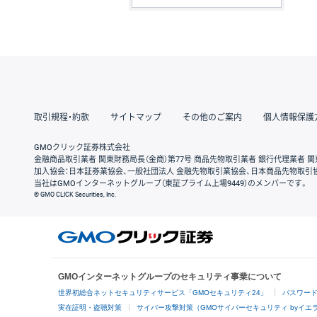
取引規程・約款
サイトマップ
その他のご案内
個人情報保護
GMOクリック証券株式会社
金融商品取引業者 関東財務局長（金商）第77号 商品先物取引業者 銀行代理業者 関
加入協会：日本証券業協会、一般社団法人 金融先物取引業協会、日本商品先物取引
当社はGMOインターネットグループ（東証プライム上場9449）のメンバーです。
© GMO CLICK Securities, Inc.
GMOインターネットグループのセキュリティ事業について
世界初総合ネットセキュリティサービス「GMOセキュリティ24」
パスワー
実在証明・盗聴対策
サイバー攻撃対策（GMOサイバーセキュリティ byイエ