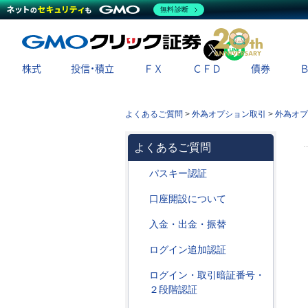
無料診断
X
LINE
株式
投信・積立
ＦＸ
ＣＦＤ
債券
よくあるご質問
>
外為オプション取引
>
外為オプ
よくあるご質問
パスキー認証
口座開設について
入金・出金・振替
ログイン追加認証
ログイン・取引暗証番号・
２段階認証