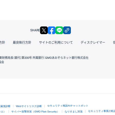
X
facebook
LINE
リンクをコピー
SHARE
方針
最良執行方針
サイトのご利用について
ディスクレイマー
東財務局長（銀代）第330号 所属銀行：GMOあおぞらネット銀行株式会社
協会
GMOクリック証券
セキュリティ相談AIチャットボット
ド漏洩診断
Webサイトリスク診断
セキュリティ事業の軌
ラエ）
サイバー攻撃対策（GMO Flatt Security）
なりすまし対策