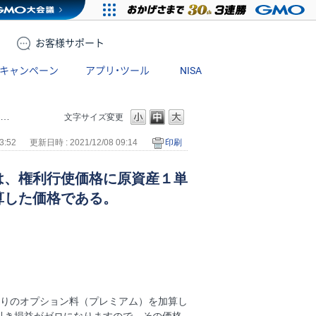
お客様
サポート
キャンペーン
アプリ・ツール
NISA
文字サイズ変更
3:52
更新日時 : 2021/12/08 09:14
印刷
は、権利行使価格に原資産１単
算した価格である。
たりのオプション料（プレミアム）を加算し