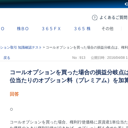
GMOクリック証券
よくある
ご質問
ＢＯ
株ＢＯ
３６５ＦＸ
３６５
株
その他
ション取引 知識確認テスト
>
コールオプションを買った場合の損益分岐点は、権利行使価格に原資産１単位当たりのオプション料（プレミアム）を加算した価格である。
戻る
No : 913
公開日時 : 2016/04/08 1
コールオプションを買った場合の損益分岐点
位当たりのオプション料（プレミアム）を加
回答
○
コールオプションを買った場合、権利行使価格に原資産1単位当