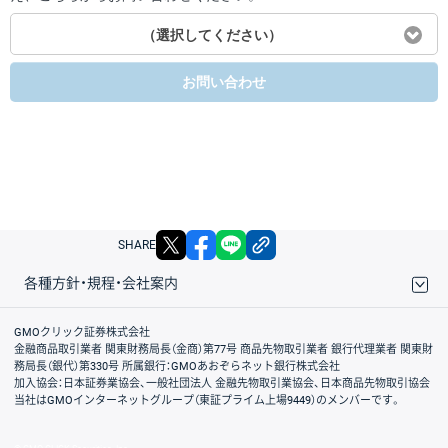
（選択してください）
お問い合わせ
X
facebook
LINE
リンクをコピー
SHARE
各種方針・規程・会社案内
取引規程・約款
サイトマップ
その他のご案内
個人情報保護方針
最良執行方針
サイトのご利用について
ディスクレイマー
信託保全
リスク説明
会社案内
GMOクリック証券株式会社
金融商品取引業者 関東財務局長（金商）第77号 商品先物取引業者 銀行代理業者 関東財
務局長（銀代）第330号 所属銀行：GMOあおぞらネット銀行株式会社
加入協会：日本証券業協会、一般社団法人 金融先物取引業協会、日本商品先物取引協会
当社はGMOインターネットグループ（東証プライム上場9449）のメンバーです。