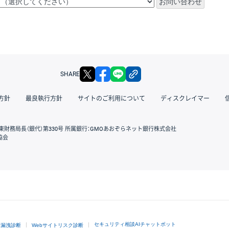
X
facebook
LINE
リンクをコピー
SHARE
方針
最良執行方針
サイトのご利用について
ディスクレイマー
東財務局長（銀代）第330号 所属銀行：GMOあおぞらネット銀行株式会社
協会
GMOクリック証券
セキュリティ相談AIチャットボット
ド漏洩診断
Webサイトリスク診断