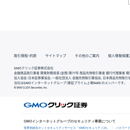
取引規程・約款
サイトマップ
その他のご案内
個人情報保護
GMOクリック証券株式会社
金融商品取引業者 関東財務局長（金商）第77号 商品先物取引業者 銀行代理業者 関
加入協会：日本証券業協会、一般社団法人 金融先物取引業協会、日本商品先物取引
当社はGMOインターネットグループ（東証プライム上場9449）のメンバーです。
© GMO CLICK Securities, Inc.
GMOインターネットグループのセキュリティ事業について
世界初総合ネットセキュリティサービス「GMOセキュリティ24」
パスワー