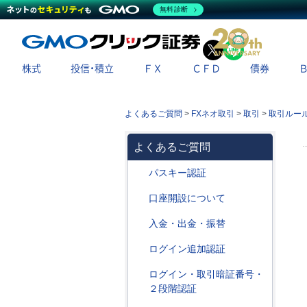
無料診断
X
LINE
株式
投信・積立
ＦＸ
ＣＦＤ
債券
よくあるご質問
>
FXネオ取引
>
取引
>
取引ルー
よくあるご質問
パスキー認証
口座開設について
入金・出金・振替
ログイン追加認証
ログイン・取引暗証番号・
２段階認証