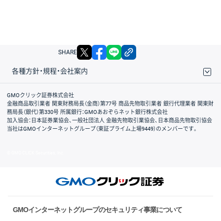
X
facebook
LINE
リンクをコピー
SHARE
各種方針・規程・会社案内
取引規程・約款
サイトマップ
その他のご案内
個人情報保護方針
最良執行方針
サイトのご利用について
ディスクレイマー
信託保全
リスク説明
会社案内
GMOクリック証券株式会社
金融商品取引業者 関東財務局長（金商）第77号 商品先物取引業者 銀行代理業者 関東財
務局長（銀代）第330号 所属銀行：GMOあおぞらネット銀行株式会社
加入協会：日本証券業協会、一般社団法人 金融先物取引業協会、日本商品先物取引協会
当社はGMOインターネットグループ（東証プライム上場9449）のメンバーです。
© GMO CLICK Securities, Inc.
GMOインターネットグループのセキュリティ事業について