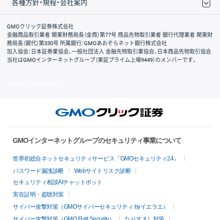
各種方針・規程・会社案内
取引規程・約款
サイトマップ
その他のご案内
個人情報保護方針
最良執行方針
サイトのご利用について
ディスクレイマー
信託保全
リスク説明
会社案内
GMOクリック証券株式会社
金融商品取引業者 関東財務局長（金商）第77号 商品先物取引業者 銀行代理業者 関東財
務局長（銀代）第330号 所属銀行：GMOあおぞらネット銀行株式会社
加入協会：日本証券業協会、一般社団法人 金融先物取引業協会、日本商品先物取引協会
当社はGMOインターネットグループ（東証プライム上場9449）のメンバーです。
© GMO CLICK Securities, Inc.
GMOインターネットグループのセキュリティ事業について
世界初総合ネットセキュリティサービス「GMOセキュリティ24」
パスワード漏洩診断
Webサイトリスク診断
セキュリティ相談AIチャットボット
実在証明・盗聴対策
サイバー攻撃対策（GMOサイバーセキュリティ byイエラエ）
サイバー攻撃対策（GMO Flatt Security）
なりすまし対策