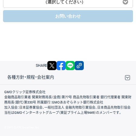
（選択してください）
お問い合わせ
X
facebook
LINE
リンクをコピー
SHARE
各種方針・規程・会社案内
取引規程・約款
サイトマップ
その他のご案内
個人情報保護方針
最良執行方針
サイトのご利用について
ディスクレイマー
信託保全
リスク説明
会社案内
GMOクリック証券株式会社
金融商品取引業者 関東財務局長（金商）第77号 商品先物取引業者 銀行代理業者 関東財
務局長（銀代）第330号 所属銀行：GMOあおぞらネット銀行株式会社
加入協会：日本証券業協会、一般社団法人 金融先物取引業協会、日本商品先物取引協会
当社はGMOインターネットグループ（東証プライム上場9449）のメンバーです。
© GMO CLICK Securities, Inc.