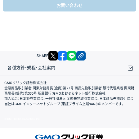
お問い合わせ
X
facebook
LINE
リンクをコピー
SHARE
各種方針・規程・会社案内
取引規程・約款
サイトマップ
その他のご案内
個人情報保護方針
最良執行方針
サイトのご利用について
ディスクレイマー
信託保全
リスク説明
会社案内
GMOクリック証券株式会社
金融商品取引業者 関東財務局長（金商）第77号 商品先物取引業者 銀行代理業者 関東財
務局長（銀代）第330号 所属銀行：GMOあおぞらネット銀行株式会社
加入協会：日本証券業協会、一般社団法人 金融先物取引業協会、日本商品先物取引協会
当社はGMOインターネットグループ（東証プライム上場9449）のメンバーです。
© GMO CLICK Securities, Inc.