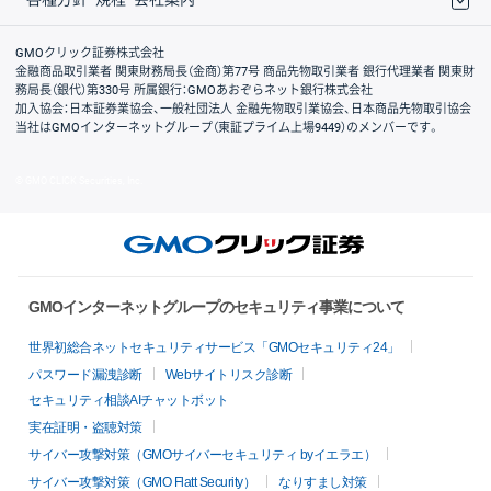
取引規程・約款
サイトマップ
その他のご案内
個人情報保護方針
最良執行方針
サイトのご利用について
ディスクレイマー
信託保全
リスク説明
会社案内
GMOクリック証券株式会社
金融商品取引業者 関東財務局長（金商）第77号 商品先物取引業者 銀行代理業者 関東財
務局長（銀代）第330号 所属銀行：GMOあおぞらネット銀行株式会社
加入協会：日本証券業協会、一般社団法人 金融先物取引業協会、日本商品先物取引協会
当社はGMOインターネットグループ（東証プライム上場9449）のメンバーです。
© GMO CLICK Securities, Inc.
GMOインターネットグループのセキュリティ事業について
世界初総合ネットセキュリティサービス「GMOセキュリティ24」
パスワード漏洩診断
Webサイトリスク診断
セキュリティ相談AIチャットボット
実在証明・盗聴対策
サイバー攻撃対策（GMOサイバーセキュリティ byイエラエ）
サイバー攻撃対策（GMO Flatt Security）
なりすまし対策