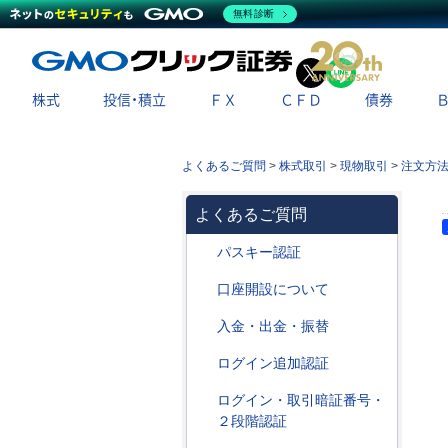
無料診断
X
LINE
株式
投信・積立
ＦＸ
ＣＦＤ
債券
よくあるご質問
>
株式取引
>
現物取引
>
注文方
よくあるご質問
パスキー認証
口座開設について
入金・出金・振替
ログイン追加認証
ログイン・取引暗証番号・
２段階認証