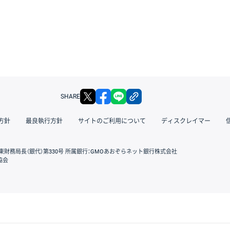
X
facebook
LINE
リンクをコピー
SHARE
方針
最良執行方針
サイトのご利用について
ディスクレイマー
東財務局長（銀代）第330号 所属銀行：GMOあおぞらネット銀行株式会社
協会
GMOクリック証券