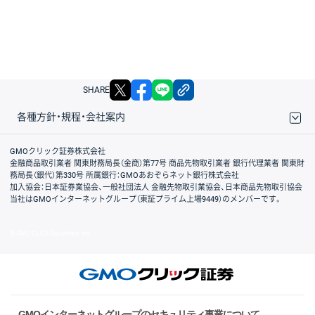
X
facebook
LINE
リンクをコピー
SHARE
各種方針・規程・会社案内
取引規程・約款
サイトマップ
その他のご案内
個人情報保護方針
最良執行方針
サイトのご利用について
ディスクレイマー
信託保全
リスク説明
会社案内
GMOクリック証券株式会社
金融商品取引業者 関東財務局長（金商）第77号 商品先物取引業者 銀行代理業者 関東財
務局長（銀代）第330号 所属銀行：GMOあおぞらネット銀行株式会社
加入協会：日本証券業協会、一般社団法人 金融先物取引業協会、日本商品先物取引協会
当社はGMOインターネットグループ（東証プライム上場9449）のメンバーです。
© GMO CLICK Securities, Inc.
GMOインターネットグループのセキュリティ事業について