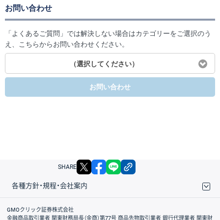
お問い合わせ
「よくあるご質問」では解決しない場合はカテゴリーをご選択のう
え、こちらからお問い合わせください。
（選択してください）
お問い合わせ
X
facebook
LINE
リンクをコピー
SHARE
各種方針・規程・会社案内
取引規程・約款
サイトマップ
その他のご案内
個人情報保護方針
最良執行方針
サイトのご利用について
ディスクレイマー
信託保全
リスク説明
会社案内
GMOクリック証券株式会社
金融商品取引業者 関東財務局長（金商）第77号 商品先物取引業者 銀行代理業者 関東財