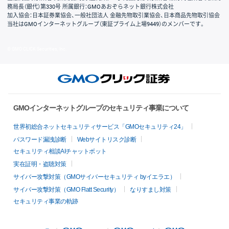
務局長（銀代）第330号 所属銀行：GMOあおぞらネット銀行株式会社
加入協会：日本証券業協会、一般社団法人 金融先物取引業協会、日本商品先物取引協会
当社はGMOインターネットグループ（東証プライム上場9449）のメンバーです。
© GMO CLICK Securities, Inc.
GMOインターネットグループのセキュリティ事業について
世界初総合ネットセキュリティサービス「GMOセキュリティ24」
パスワード漏洩診断
Webサイトリスク診断
セキュリティ相談AIチャットボット
実在証明・盗聴対策
サイバー攻撃対策（GMOサイバーセキュリティ byイエラエ）
サイバー攻撃対策（GMO Flatt Security）
なりすまし対策
セキュリティ事業の軌跡