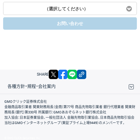
（選択してください）
お問い合わせ
X
facebook
LINE
リンクをコピー
SHARE
各種方針・規程・会社案内
取引規程・約款
サイトマップ
その他のご案内
個人情報保護方針
最良執行方針
サイトのご利用について
ディスクレイマー
信託保全
リスク説明
会社案内
GMOクリック証券株式会社
金融商品取引業者 関東財務局長（金商）第77号 商品先物取引業者 銀行代理業者 関東財
務局長（銀代）第330号 所属銀行：GMOあおぞらネット銀行株式会社
加入協会：日本証券業協会、一般社団法人 金融先物取引業協会、日本商品先物取引協会
当社はGMOインターネットグループ（東証プライム上場9449）のメンバーです。
© GMO CLICK Securities, Inc.