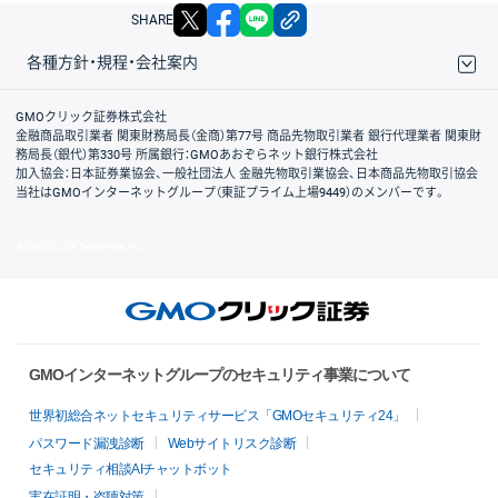
X
facebook
LINE
リンクをコピー
SHARE
各種方針・規程・会社案内
取引規程・約款
サイトマップ
その他のご案内
個人情報保護方針
最良執行方針
サイトのご利用について
ディスクレイマー
信託保全
リスク説明
会社案内
GMOクリック証券株式会社
金融商品取引業者 関東財務局長（金商）第77号 商品先物取引業者 銀行代理業者 関東財
務局長（銀代）第330号 所属銀行：GMOあおぞらネット銀行株式会社
加入協会：日本証券業協会、一般社団法人 金融先物取引業協会、日本商品先物取引協会
当社はGMOインターネットグループ（東証プライム上場9449）のメンバーです。
© GMO CLICK Securities, Inc.
GMOインターネットグループのセキュリティ事業について
世界初総合ネットセキュリティサービス「GMOセキュリティ24」
パスワード漏洩診断
Webサイトリスク診断
セキュリティ相談AIチャットボット
実在証明・盗聴対策