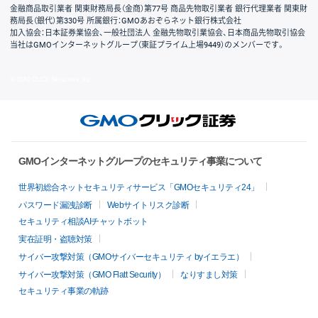
金融商品取引業者 関東財務局長（金商）第77号 商品先物取引業者 銀行代理業者 関東財
務局長（銀代）第330号 所属銀行：GMOあおぞらネット銀行株式会社
加入協会：日本証券業協会、一般社団法人 金融先物取引業協会、日本商品先物取引協会
当社はGMOインターネットグループ（東証プライム上場9449）のメンバーです。
© GMO CLICK Securities, Inc.
GMOインターネットグループのセキュリティ事業について
世界初総合ネットセキュリティサービス「GMOセキュリティ24」
パスワード漏洩診断
Webサイトリスク診断
セキュリティ相談AIチャットボット
実在証明・盗聴対策
サイバー攻撃対策（GMOサイバーセキュリティ byイエラエ）
サイバー攻撃対策（GMO Flatt Security）
なりすまし対策
セキュリティ事業の軌跡