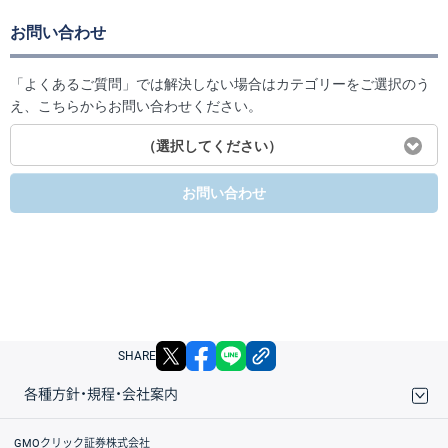
お問い合わせ
「よくあるご質問」では解決しない場合はカテゴリーをご選択のう
え、こちらからお問い合わせください。
（選択してください）
お問い合わせ
X
facebook
LINE
リンクをコピー
SHARE
各種方針・規程・会社案内
取引規程・約款
サイトマップ
その他のご案内
個人情報保護方針
最良執行方針
サイトのご利用について
ディスクレイマー
信託保全
リスク説明
会社案内
GMOクリック証券株式会社