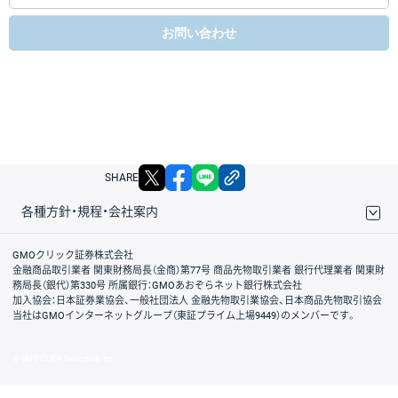
お問い合わせ
X
facebook
LINE
リンクをコピー
SHARE
各種方針・規程・会社案内
取引規程・約款
サイトマップ
その他のご案内
個人情報保護方針
最良執行方針
サイトのご利用について
ディスクレイマー
信託保全
リスク説明
会社案内
GMOクリック証券株式会社
金融商品取引業者 関東財務局長（金商）第77号 商品先物取引業者 銀行代理業者 関東財
務局長（銀代）第330号 所属銀行：GMOあおぞらネット銀行株式会社
加入協会：日本証券業協会、一般社団法人 金融先物取引業協会、日本商品先物取引協会
当社はGMOインターネットグループ（東証プライム上場9449）のメンバーです。
© GMO CLICK Securities, Inc.