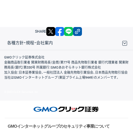
X
facebook
LINE
リンクをコピー
SHARE
各種方針・規程・会社案内
取引規程・約款
サイトマップ
その他のご案内
個人情報保護方針
最良執行方針
サイトのご利用について
ディスクレイマー
信託保全
リスク説明
会社案内
GMOクリック証券株式会社
金融商品取引業者 関東財務局長（金商）第77号 商品先物取引業者 銀行代理業者 関東財
務局長（銀代）第330号 所属銀行：GMOあおぞらネット銀行株式会社
加入協会：日本証券業協会、一般社団法人 金融先物取引業協会、日本商品先物取引協会
当社はGMOインターネットグループ（東証プライム上場9449）のメンバーです。
© GMO CLICK Securities, Inc.
GMOインターネットグループのセキュリティ事業について