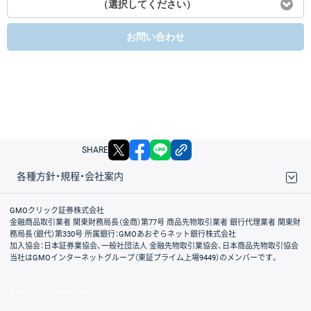
（選択してください）
お問い合わせ
X
facebook
LINE
リンクをコピー
SHARE
各種方針・規程・会社案内
取引規程・約款
サイトマップ
その他のご案内
個人情報保護方針
最良執行方針
サイトのご利用について
ディスクレイマー
信託保全
リスク説明
会社案内
GMOクリック証券株式会社
金融商品取引業者 関東財務局長（金商）第77号 商品先物取引業者 銀行代理業者 関東財
務局長（銀代）第330号 所属銀行：GMOあおぞらネット銀行株式会社
加入協会：日本証券業協会、一般社団法人 金融先物取引業協会、日本商品先物取引協会
当社はGMOインターネットグループ（東証プライム上場9449）のメンバーです。
© GMO CLICK Securities, Inc.