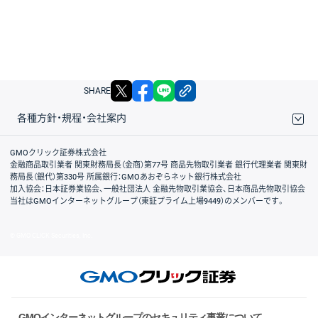
X
facebook
LINE
リンクをコピー
SHARE
各種方針・規程・会社案内
取引規程・約款
サイトマップ
その他のご案内
個人情報保護方針
最良執行方針
サイトのご利用について
ディスクレイマー
信託保全
リスク説明
会社案内
GMOクリック証券株式会社
金融商品取引業者 関東財務局長（金商）第77号 商品先物取引業者 銀行代理業者 関東財
務局長（銀代）第330号 所属銀行：GMOあおぞらネット銀行株式会社
加入協会：日本証券業協会、一般社団法人 金融先物取引業協会、日本商品先物取引協会
当社はGMOインターネットグループ（東証プライム上場9449）のメンバーです。
© GMO CLICK Securities, Inc.
GMOインターネットグループのセキュリティ事業について