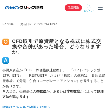
GMOクリック
口座開設
No : 834
更新日時 : 2022/07/14 13:47
CFD取引で原資産となる株式に株式交
換や合併があった場合、どうなります
か。
参照原資産が「ETF（株価指数連動型）」、「ハイレバレッジ型
ETF、ETN」、「REIT型ETF」および「株式」の銘柄は、 参照原資
産市場にて分割、併合（コーポレートアクション）が発生すること
があります。
その場合、売買単位の
整数倍
か、あるいは
非整数倍
かによって
処理
方法が異なります
。
詳細はこちらをご確認ください。