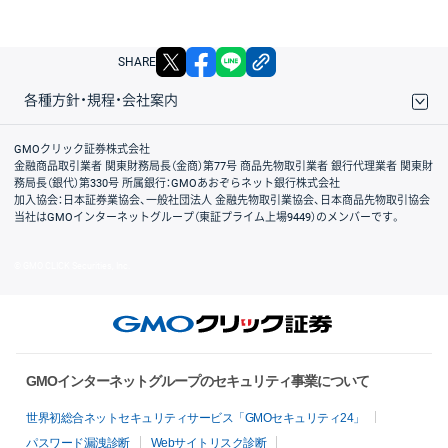
X
facebook
LINE
リンクをコピー
SHARE
各種方針・規程・会社案内
取引規程・約款
サイトマップ
その他のご案内
個人情報保護方針
最良執行方針
サイトのご利用について
ディスクレイマー
信託保全
リスク説明
会社案内
GMOクリック証券株式会社
金融商品取引業者 関東財務局長（金商）第77号 商品先物取引業者 銀行代理業者 関東財
務局長（銀代）第330号 所属銀行：GMOあおぞらネット銀行株式会社
加入協会：日本証券業協会、一般社団法人 金融先物取引業協会、日本商品先物取引協会
当社はGMOインターネットグループ（東証プライム上場9449）のメンバーです。
© GMO CLICK Securities, Inc.
GMOインターネットグループのセキュリティ事業について
世界初総合ネットセキュリティサービス「GMOセキュリティ24」
パスワード漏洩診断
Webサイトリスク診断