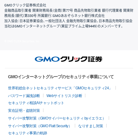
GMOクリック証券株式会社
金融商品取引業者 関東財務局長（金商）第77号 商品先物取引業者 銀行代理業者 関東財
務局長（銀代）第330号 所属銀行：GMOあおぞらネット銀行株式会社
加入協会：日本証券業協会、一般社団法人 金融先物取引業協会、日本商品先物取引協会
当社はGMOインターネットグループ（東証プライム上場9449）のメンバーです。
© GMO CLICK Securities, Inc.
GMOインターネットグループのセキュリティ事業について
世界初総合ネットセキュリティサービス「GMOセキュリティ24」
パスワード漏洩診断
Webサイトリスク診断
セキュリティ相談AIチャットボット
実在証明・盗聴対策
サイバー攻撃対策（GMOサイバーセキュリティ byイエラエ）
サイバー攻撃対策（GMO Flatt Security）
なりすまし対策
セキュリティ事業の軌跡