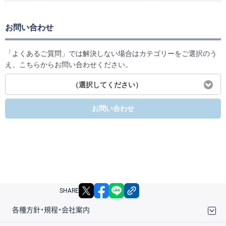
お問い合わせ
「よくあるご質問」では解決しない場合はカテゴリーをご選択のう
え、こちらからお問い合わせください。
（選択してください）
お問い合わせ
X
facebook
LINE
リンクをコピー
SHARE
各種方針・規程・会社案内
取引規程・約款
サイトマップ
その他のご案内
個人情報保護方針
最良執行方針
サイトのご利用について
ディスクレイマー
信託保全
リスク説明
会社案内