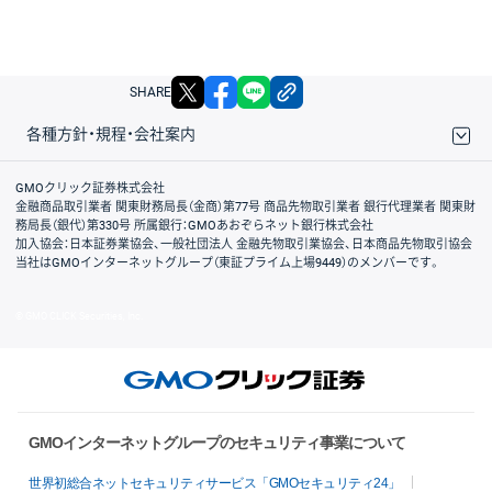
X
facebook
LINE
リンクをコピー
SHARE
各種方針・規程・会社案内
取引規程・約款
サイトマップ
その他のご案内
個人情報保護方針
最良執行方針
サイトのご利用について
ディスクレイマー
信託保全
リスク説明
会社案内
GMOクリック証券株式会社
金融商品取引業者 関東財務局長（金商）第77号 商品先物取引業者 銀行代理業者 関東財
務局長（銀代）第330号 所属銀行：GMOあおぞらネット銀行株式会社
加入協会：日本証券業協会、一般社団法人 金融先物取引業協会、日本商品先物取引協会
当社はGMOインターネットグループ（東証プライム上場9449）のメンバーです。
© GMO CLICK Securities, Inc.
GMOインターネットグループのセキュリティ事業について
世界初総合ネットセキュリティサービス「GMOセキュリティ24」