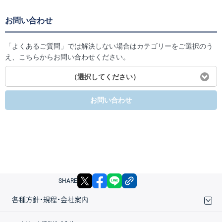
お問い合わせ
「よくあるご質問」では解決しない場合はカテゴリーをご選択のう
え、こちらからお問い合わせください。
（選択してください）
お問い合わせ
X
facebook
LINE
リンクをコピー
SHARE
各種方針・規程・会社案内
取引規程・約款
サイトマップ
その他のご案内
個人情報保護方針
最良執行方針
サイトのご利用について
ディスクレイマー
信託保全
リスク説明
会社案内