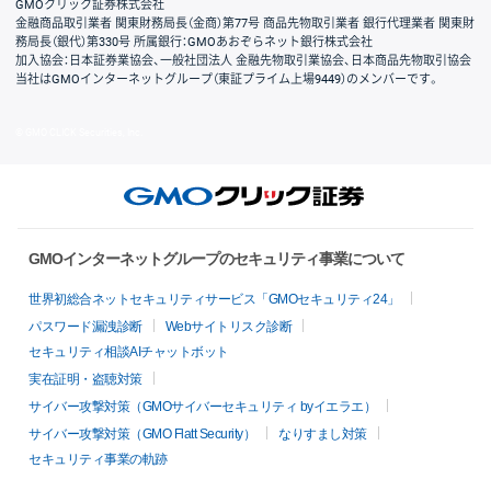
GMOクリック証券株式会社
金融商品取引業者 関東財務局長（金商）第77号 商品先物取引業者 銀行代理業者 関東財
務局長（銀代）第330号 所属銀行：GMOあおぞらネット銀行株式会社
加入協会：日本証券業協会、一般社団法人 金融先物取引業協会、日本商品先物取引協会
当社はGMOインターネットグループ（東証プライム上場9449）のメンバーです。
© GMO CLICK Securities, Inc.
GMOインターネットグループのセキュリティ事業について
世界初総合ネットセキュリティサービス「GMOセキュリティ24」
パスワード漏洩診断
Webサイトリスク診断
セキュリティ相談AIチャットボット
実在証明・盗聴対策
サイバー攻撃対策（GMOサイバーセキュリティ byイエラエ）
サイバー攻撃対策（GMO Flatt Security）
なりすまし対策
セキュリティ事業の軌跡