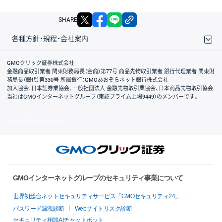
X
facebook
LINE
リンクをコピー
SHARE
各種方針・規程・会社案内
取引規程・約款
サイトマップ
その他のご案内
個人情報保護方針
最良執行方針
サイトのご利用について
ディスクレイマー
信託保全
リスク説明
会社案内
GMOクリック証券株式会社
金融商品取引業者 関東財務局長（金商）第77号 商品先物取引業者 銀行代理業者 関東財
務局長（銀代）第330号 所属銀行：GMOあおぞらネット銀行株式会社
加入協会：日本証券業協会、一般社団法人 金融先物取引業協会、日本商品先物取引協会
当社はGMOインターネットグループ（東証プライム上場9449）のメンバーです。
© GMO CLICK Securities, Inc.
GMOインターネットグループのセキュリティ事業について
世界初総合ネットセキュリティサービス「GMOセキュリティ24」
パスワード漏洩診断
Webサイトリスク診断
セキュリティ相談AIチャットボット