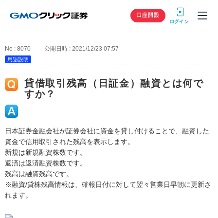
GMOクリック
口座開設
No : 8070
公開日時 : 2021/12/23 07:57
用語説明
貸借取引残高（日証金）融資とは何で
すか？
日本証券金融会社が証券会社に資金を貸し付けることで、融資した
資金で信用取引された残高を表示します。
新規は新規融資株数です。
返済は返済融資株数です。
残高は融資残高です。
※融資/貸株残高情報は、確報日付に対して翌々営業日早朝に更新さ
れます。