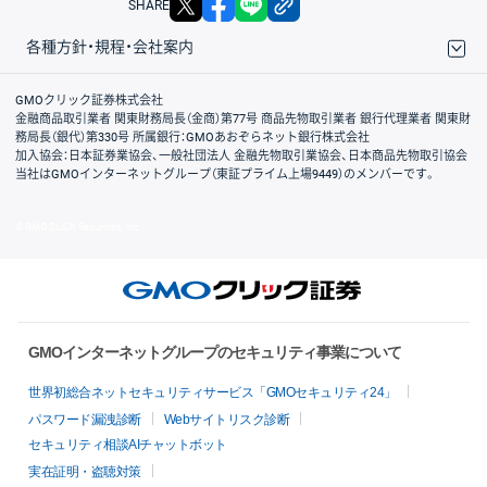
SHARE
各種方針・規程・会社案内
取引規程・約款
サイトマップ
その他のご案内
個人情報保護方針
最良執行方針
サイトのご利用について
ディスクレイマー
信託保全
リスク説明
会社案内
GMOクリック証券株式会社
金融商品取引業者 関東財務局長（金商）第77号 商品先物取引業者 銀行代理業者 関東財
務局長（銀代）第330号 所属銀行：GMOあおぞらネット銀行株式会社
加入協会：日本証券業協会、一般社団法人 金融先物取引業協会、日本商品先物取引協会
当社はGMOインターネットグループ（東証プライム上場9449）のメンバーです。
© GMO CLICK Securities, Inc.
GMOインターネットグループのセキュリティ事業について
世界初総合ネットセキュリティサービス「GMOセキュリティ24」
パスワード漏洩診断
Webサイトリスク診断
セキュリティ相談AIチャットボット
実在証明・盗聴対策