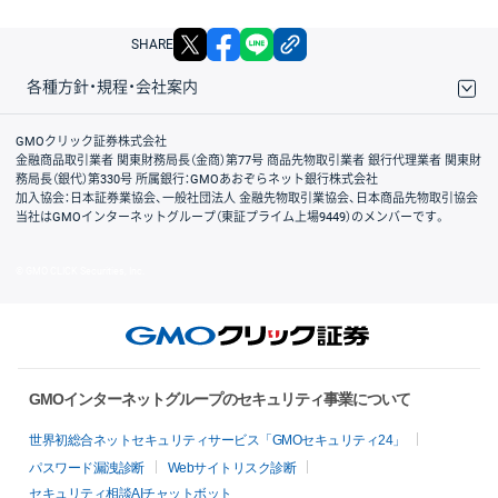
X
facebook
LINE
リンクをコピー
SHARE
各種方針・規程・会社案内
取引規程・約款
サイトマップ
その他のご案内
個人情報保護方針
最良執行方針
サイトのご利用について
ディスクレイマー
信託保全
リスク説明
会社案内
GMOクリック証券株式会社
金融商品取引業者 関東財務局長（金商）第77号 商品先物取引業者 銀行代理業者 関東財
務局長（銀代）第330号 所属銀行：GMOあおぞらネット銀行株式会社
加入協会：日本証券業協会、一般社団法人 金融先物取引業協会、日本商品先物取引協会
当社はGMOインターネットグループ（東証プライム上場9449）のメンバーです。
© GMO CLICK Securities, Inc.
GMOインターネットグループのセキュリティ事業について
世界初総合ネットセキュリティサービス「GMOセキュリティ24」
パスワード漏洩診断
Webサイトリスク診断
セキュリティ相談AIチャットボット