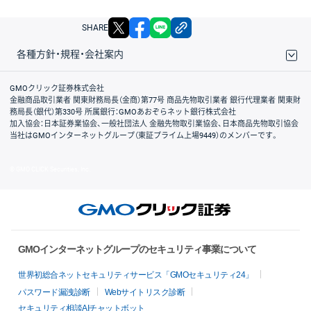
X
facebook
LINE
リンクをコピー
SHARE
各種方針・規程・会社案内
取引規程・約款
サイトマップ
その他のご案内
個人情報保護方針
最良執行方針
サイトのご利用について
ディスクレイマー
信託保全
リスク説明
会社案内
GMOクリック証券株式会社
金融商品取引業者 関東財務局長（金商）第77号 商品先物取引業者 銀行代理業者 関東財
務局長（銀代）第330号 所属銀行：GMOあおぞらネット銀行株式会社
加入協会：日本証券業協会、一般社団法人 金融先物取引業協会、日本商品先物取引協会
当社はGMOインターネットグループ（東証プライム上場9449）のメンバーです。
© GMO CLICK Securities, Inc.
GMOインターネットグループのセキュリティ事業について
世界初総合ネットセキュリティサービス「GMOセキュリティ24」
パスワード漏洩診断
Webサイトリスク診断
セキュリティ相談AIチャットボット