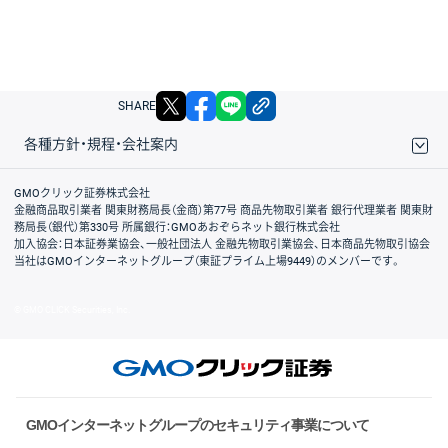
X
facebook
LINE
リンクをコピー
SHARE
各種方針・規程・会社案内
取引規程・約款
サイトマップ
その他のご案内
個人情報保護方針
最良執行方針
サイトのご利用について
ディスクレイマー
信託保全
リスク説明
会社案内
GMOクリック証券株式会社
金融商品取引業者 関東財務局長（金商）第77号 商品先物取引業者 銀行代理業者 関東財
務局長（銀代）第330号 所属銀行：GMOあおぞらネット銀行株式会社
加入協会：日本証券業協会、一般社団法人 金融先物取引業協会、日本商品先物取引協会
当社はGMOインターネットグループ（東証プライム上場9449）のメンバーです。
© GMO CLICK Securities, Inc.
GMOインターネットグループのセキュリティ事業について