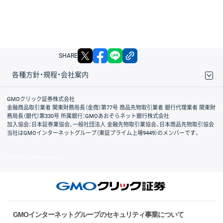
X
facebook
LINE
リンクをコピー
SHARE
各種方針・規程・会社案内
取引規程・約款
サイトマップ
その他のご案内
個人情報保護方針
最良執行方針
サイトのご利用について
ディスクレイマー
信託保全
リスク説明
会社案内
GMOクリック証券株式会社
金融商品取引業者 関東財務局長（金商）第77号 商品先物取引業者 銀行代理業者 関東財
務局長（銀代）第330号 所属銀行：GMOあおぞらネット銀行株式会社
加入協会：日本証券業協会、一般社団法人 金融先物取引業協会、日本商品先物取引協会
当社はGMOインターネットグループ（東証プライム上場9449）のメンバーです。
© GMO CLICK Securities, Inc.
GMOインターネットグループのセキュリティ事業について