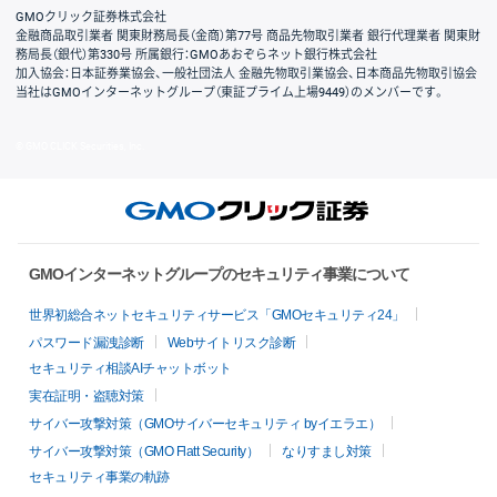
GMOクリック証券株式会社
金融商品取引業者 関東財務局長（金商）第77号 商品先物取引業者 銀行代理業者 関東財
務局長（銀代）第330号 所属銀行：GMOあおぞらネット銀行株式会社
加入協会：日本証券業協会、一般社団法人 金融先物取引業協会、日本商品先物取引協会
当社はGMOインターネットグループ（東証プライム上場9449）のメンバーです。
© GMO CLICK Securities, Inc.
GMOインターネットグループのセキュリティ事業について
世界初総合ネットセキュリティサービス「GMOセキュリティ24」
パスワード漏洩診断
Webサイトリスク診断
セキュリティ相談AIチャットボット
実在証明・盗聴対策
サイバー攻撃対策（GMOサイバーセキュリティ byイエラエ）
サイバー攻撃対策（GMO Flatt Security）
なりすまし対策
セキュリティ事業の軌跡