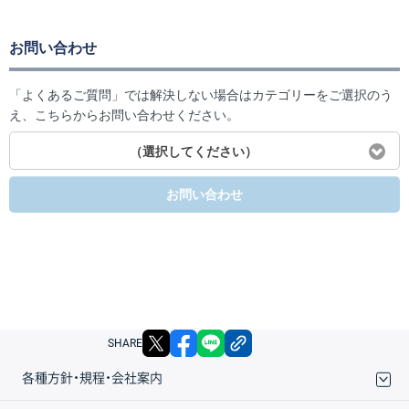
お問い合わせ
「よくあるご質問」では解決しない場合はカテゴリーをご選択のう
え、こちらからお問い合わせください。
（選択してください）
お問い合わせ
X
facebook
LINE
リンクをコピー
SHARE
各種方針・規程・会社案内
取引規程・約款
サイトマップ
その他のご案内
個人情報保護方針
最良執行方針
サイトのご利用について
ディスクレイマー
信託保全
リスク説明
会社案内