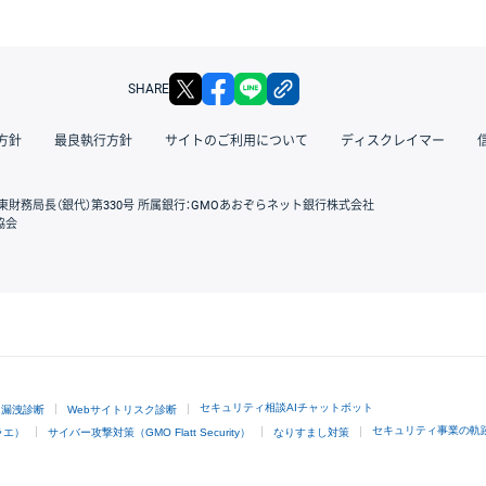
X
facebook
LINE
リンクをコピー
SHARE
方針
最良執行方針
サイトのご利用について
ディスクレイマー
東財務局長（銀代）第330号 所属銀行：GMOあおぞらネット銀行株式会社
協会
GMOクリック証券
セキュリティ相談AIチャットボット
ド漏洩診断
Webサイトリスク診断
セキュリティ事業の軌
ラエ）
サイバー攻撃対策（GMO Flatt Security）
なりすまし対策