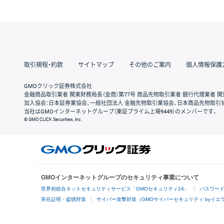
取引規程・約款
サイトマップ
その他のご案内
個人情報保護
GMOクリック証券株式会社
金融商品取引業者 関東財務局長（金商）第77号 商品先物取引業者 銀行代理業者 関
加入協会：日本証券業協会、一般社団法人 金融先物取引業協会、日本商品先物取引
当社はGMOインターネットグループ（東証プライム上場9449）のメンバーです。
© GMO CLICK Securities, Inc.
GMOインターネットグループのセキュリティ事業について
世界初総合ネットセキュリティサービス「GMOセキュリティ24」
パスワー
実在証明・盗聴対策
サイバー攻撃対策（GMOサイバーセキュリティ byイエ