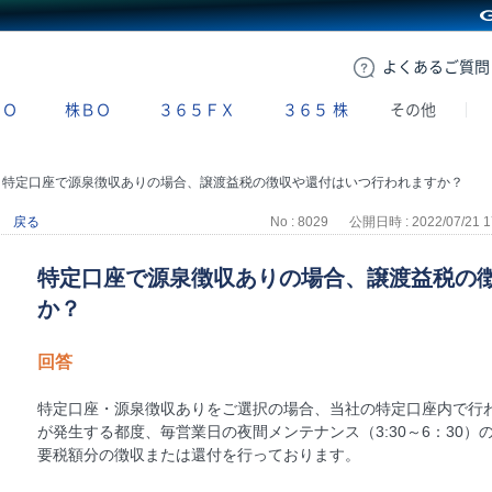
GMOクリック証券
よくある
ご質問
ＢＯ
株ＢＯ
３６５ＦＸ
３６５
株
その他
>
特定口座で源泉徴収ありの場合、譲渡益税の徴収や還付はいつ行われますか？
戻る
No : 8029
公開日時 : 2022/07/21 1
特定口座で源泉徴収ありの場合、譲渡益税の
か？
回答
特定口座・源泉徴収ありをご選択の場合、当社の特定口座内で行
が発生する都度、毎営業日の夜間メンテナンス（3:30～6：30
要税額分の徴収または還付を行っております。