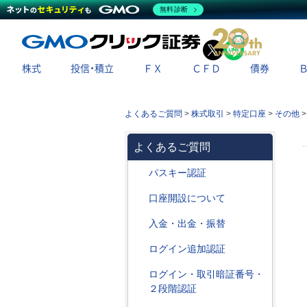
無料診断
X
LINE
株式
投信・積立
ＦＸ
ＣＦＤ
債券
よくあるご質問
>
株式取引
>
特定口座
>
その他
よくあるご質問
パスキー認証
口座開設について
入金・出金・振替
ログイン追加認証
ログイン・取引暗証番号・
２段階認証