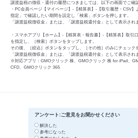
譲渡益税の徴収・還付の履歴につきましては、以下の画面でご確
・PC会員ページ【マイページ】-【精算表】-【取引履歴・CSV
指定」で確認したい期間を設定し「検索」ボタンを押します。
「譲渡益税徴収金」または、「譲渡益税還付金」として表示され
・スマホアプリ【ホーム】-【精算表・報告書】-【精算表】取引
を指定し、［検索］ボタンをタップします。
その後、［絞込］ボタンをタップし、［その他］のみにチェック
「譲渡益税徴収金」または、「譲渡益税還付金」として表示され
※対応アプリ：GMOクリック 株、GMOクリック 株 for iPad、G
CFD、GMOクリック 365
アンケート:ご意見をお聞かせください
解決した
参考になった