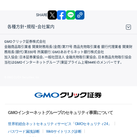
X
facebook
LINE
リンクをコピー
SHARE
各種方針・規程・会社案内
取引規程・約款
サイトマップ
その他のご案内
個人情報保護方針
最良執行方針
サイトのご利用について
ディスクレイマー
信託保全
リスク説明
会社案内
GMOクリック証券株式会社
金融商品取引業者 関東財務局長（金商）第77号 商品先物取引業者 銀行代理業者 関東財
務局長（銀代）第330号 所属銀行：GMOあおぞらネット銀行株式会社
加入協会：日本証券業協会、一般社団法人 金融先物取引業協会、日本商品先物取引協会
当社はGMOインターネットグループ（東証プライム上場9449）のメンバーです。
© GMO CLICK Securities, Inc.
GMOインターネットグループのセキュリティ事業について
世界初総合ネットセキュリティサービス「GMOセキュリティ24」
パスワード漏洩診断
Webサイトリスク診断