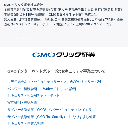
GMOクリック証券株式会社
金融商品取引業者 関東財務局長（金商）第77号 商品先物取引業者 銀行代理業者 関東財
務局長（銀代）第330号 所属銀行：GMOあおぞらネット銀行株式会社
加入協会：日本証券業協会、一般社団法人 金融先物取引業協会、日本商品先物取引協会
当社はGMOインターネットグループ（東証プライム上場9449）のメンバーです。
© GMO CLICK Securities, Inc.
GMOインターネットグループのセキュリティ事業について
世界初総合ネットセキュリティサービス「GMOセキュリティ24」
パスワード漏洩診断
Webサイトリスク診断
セキュリティ相談AIチャットボット
実在証明・盗聴対策
サイバー攻撃対策（GMOサイバーセキュリティ byイエラエ）
サイバー攻撃対策（GMO Flatt Security）
なりすまし対策
セキュリティ事業の軌跡