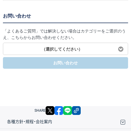
お問い合わせ
「よくあるご質問」では解決しない場合はカテゴリーをご選択のう
え、こちらからお問い合わせください。
（選択してください）
お問い合わせ
X
facebook
LINE
リンクをコピー
SHARE
各種方針・規程・会社案内
取引規程・約款
サイトマップ
その他のご案内
個人情報保護方針
最良執行方針
サイトのご利用について
ディスクレイマー
信託保全
リスク説明
会社案内