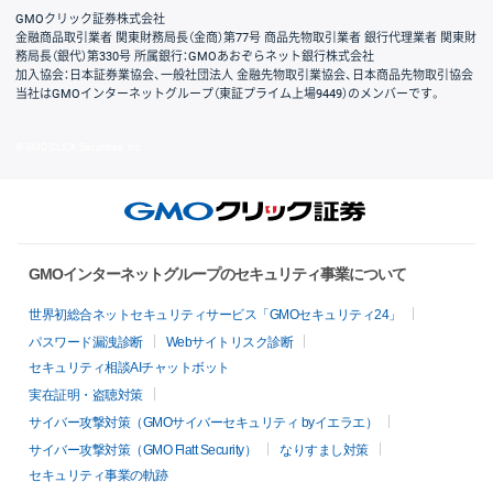
GMOクリック証券株式会社
金融商品取引業者 関東財務局長（金商）第77号 商品先物取引業者 銀行代理業者 関東財
務局長（銀代）第330号 所属銀行：GMOあおぞらネット銀行株式会社
加入協会：日本証券業協会、一般社団法人 金融先物取引業協会、日本商品先物取引協会
当社はGMOインターネットグループ（東証プライム上場9449）のメンバーです。
© GMO CLICK Securities, Inc.
GMOインターネットグループのセキュリティ事業について
世界初総合ネットセキュリティサービス「GMOセキュリティ24」
パスワード漏洩診断
Webサイトリスク診断
セキュリティ相談AIチャットボット
実在証明・盗聴対策
サイバー攻撃対策（GMOサイバーセキュリティ byイエラエ）
サイバー攻撃対策（GMO Flatt Security）
なりすまし対策
セキュリティ事業の軌跡