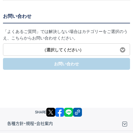
お問い合わせ
「よくあるご質問」では解決しない場合はカテゴリーをご選択のう
え、こちらからお問い合わせください。
（選択してください）
お問い合わせ
X
facebook
LINE
リンクをコピー
SHARE
各種方針・規程・会社案内
取引規程・約款
サイトマップ
その他のご案内
個人情報保護方針
最良執行方針
サイトのご利用について
ディスクレイマー
信託保全
リスク説明
会社案内