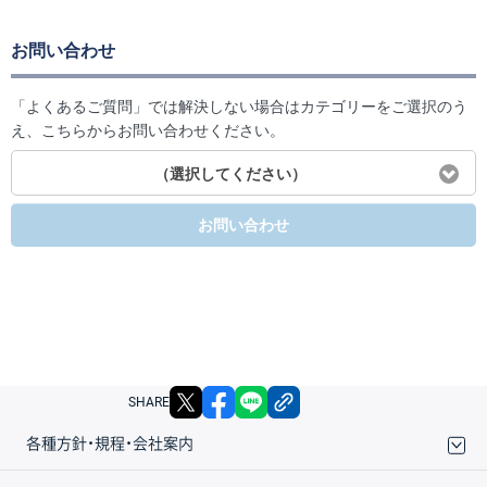
お問い合わせ
「よくあるご質問」では解決しない場合はカテゴリーをご選択のう
え、こちらからお問い合わせください。
（選択してください）
お問い合わせ
X
facebook
LINE
リンクをコピー
SHARE
各種方針・規程・会社案内
取引規程・約款
サイトマップ
その他のご案内
個人情報保護方針
最良執行方針
サイトのご利用について
ディスクレイマー
信託保全
リスク説明
会社案内