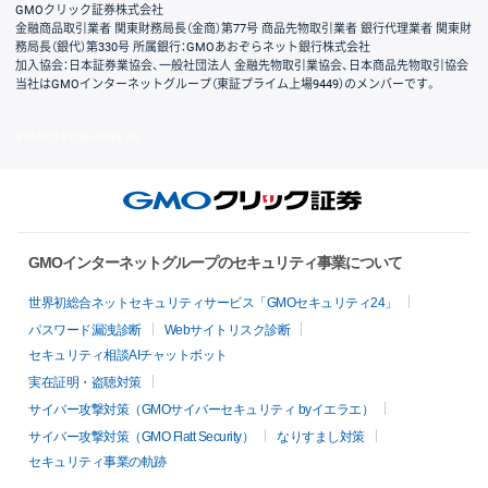
GMOクリック証券株式会社
金融商品取引業者 関東財務局長（金商）第77号 商品先物取引業者 銀行代理業者 関東財
務局長（銀代）第330号 所属銀行：GMOあおぞらネット銀行株式会社
加入協会：日本証券業協会、一般社団法人 金融先物取引業協会、日本商品先物取引協会
当社はGMOインターネットグループ（東証プライム上場9449）のメンバーです。
© GMO CLICK Securities, Inc.
GMOインターネットグループのセキュリティ事業について
世界初総合ネットセキュリティサービス「GMOセキュリティ24」
パスワード漏洩診断
Webサイトリスク診断
セキュリティ相談AIチャットボット
実在証明・盗聴対策
サイバー攻撃対策（GMOサイバーセキュリティ byイエラエ）
サイバー攻撃対策（GMO Flatt Security）
なりすまし対策
セキュリティ事業の軌跡