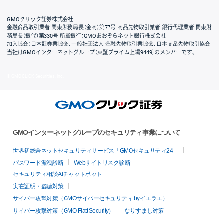
取引規程・約款
サイトマップ
その他のご案内
個人情報保護方針
最良執行方針
サイトのご利用について
ディスクレイマー
信託保全
リスク説明
会社案内
GMOクリック証券株式会社
金融商品取引業者 関東財務局長（金商）第77号 商品先物取引業者 銀行代理業者 関東財
務局長（銀代）第330号 所属銀行：GMOあおぞらネット銀行株式会社
加入協会：日本証券業協会、一般社団法人 金融先物取引業協会、日本商品先物取引協会
当社はGMOインターネットグループ（東証プライム上場9449）のメンバーです。
© GMO CLICK Securities, Inc.
GMOインターネットグループのセキュリティ事業について
世界初総合ネットセキュリティサービス「GMOセキュリティ24」
パスワード漏洩診断
Webサイトリスク診断
セキュリティ相談AIチャットボット
実在証明・盗聴対策
サイバー攻撃対策（GMOサイバーセキュリティ byイエラエ）
サイバー攻撃対策（GMO Flatt Security）
なりすまし対策