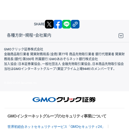
X
facebook
LINE
リンクをコピー
SHARE
各種方針・規程・会社案内
取引規程・約款
サイトマップ
その他のご案内
個人情報保護方針
最良執行方針
サイトのご利用について
ディスクレイマー
信託保全
リスク説明
会社案内
GMOクリック証券株式会社
金融商品取引業者 関東財務局長（金商）第77号 商品先物取引業者 銀行代理業者 関東財
務局長（銀代）第330号 所属銀行：GMOあおぞらネット銀行株式会社
加入協会：日本証券業協会、一般社団法人 金融先物取引業協会、日本商品先物取引協会
当社はGMOインターネットグループ（東証プライム上場9449）のメンバーです。
© GMO CLICK Securities, Inc.
GMOインターネットグループのセキュリティ事業について
世界初総合ネットセキュリティサービス「GMOセキュリティ24」