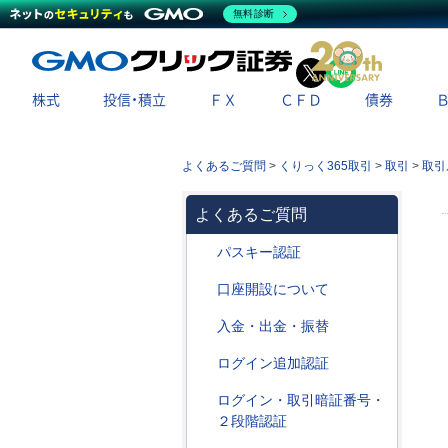
無料診断
X
LINE
株式
投信・積立
ＦＸ
ＣＦＤ
債券
よくあるご質問
>
くりっく365取引
>
取引
>
取引
よくあるご質問
パスキー認証
口座開設について
入金・出金・振替
ログイン追加認証
ログイン・取引暗証番号・
２段階認証