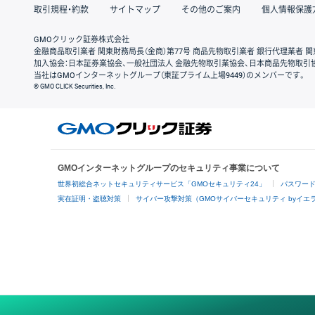
取引規程・約款
サイトマップ
その他のご案内
個人情報保護
GMOクリック証券株式会社
金融商品取引業者 関東財務局長（金商）第77号 商品先物取引業者 銀行代理業者 関
加入協会：日本証券業協会、一般社団法人 金融先物取引業協会、日本商品先物取引
当社はGMOインターネットグループ（東証プライム上場9449）のメンバーです。
© GMO CLICK Securities, Inc.
GMOインターネットグループのセキュリティ事業について
世界初総合ネットセキュリティサービス「GMOセキュリティ24」
パスワー
実在証明・盗聴対策
サイバー攻撃対策（GMOサイバーセキュリティ byイエ