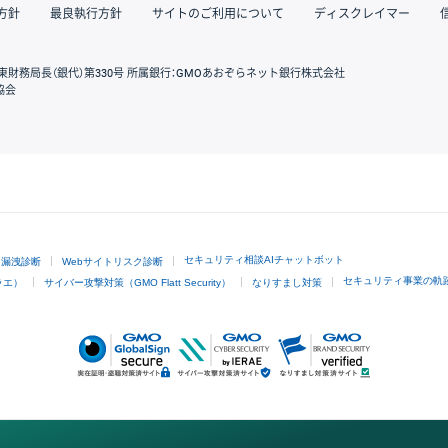
方針
最良執行方針
サイトのご利用について
ディスクレイマー
東財務局長（銀代）第330号 所属銀行：GMOあおぞらネット銀行株式会社
協会
GMOクリック証券
セキュリティ相談AIチャットボット
ド漏洩診断
Webサイトリスク診断
セキュリティ事業の軌
ラエ）
サイバー攻撃対策（GMO Flatt Security）
なりすまし対策