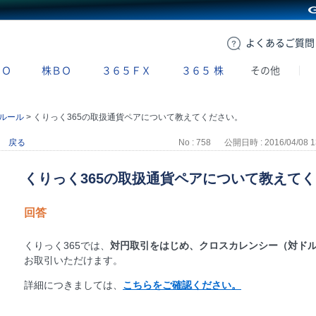
GMOクリック証券
よくある
ご質問
ＢＯ
株ＢＯ
３６５ＦＸ
３６５
株
その他
ルール
>
くりっく365の取扱通貨ペアについて教えてください。
戻る
No : 758
公開日時 : 2016/04/08 1
くりっく365の取扱通貨ペアについて教えて
回答
くりっく365では、
対円取引をはじめ、クロスカレンシー（対ド
お取引いただけます。
詳細につきましては、
こちらをご確認ください。