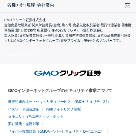
各種方針・規程・会社案内
取引規程・約款
サイトマップ
その他のご案内
個人情報保護方針
最良執行方針
サイトのご利用について
ディスクレイマー
信託保全
リスク説明
会社案内
GMOクリック証券株式会社
金融商品取引業者 関東財務局長（金商）第77号 商品先物取引業者 銀行代理業者 関東財
務局長（銀代）第330号 所属銀行：GMOあおぞらネット銀行株式会社
加入協会：日本証券業協会、一般社団法人 金融先物取引業協会、日本商品先物取引協会
当社はGMOインターネットグループ（東証プライム上場9449）のメンバーです。
© GMO CLICK Securities, Inc.
GMOインターネットグループのセキュリティ事業について
世界初総合ネットセキュリティサービス「GMOセキュリティ24」
パスワード漏洩診断
Webサイトリスク診断
セキュリティ相談AIチャットボット
実在証明・盗聴対策
サイバー攻撃対策（GMOサイバーセキュリティ byイエラエ）