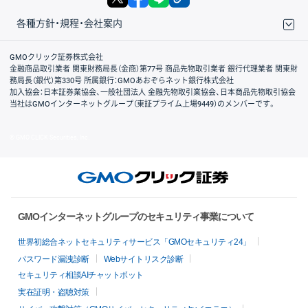
各種方針・規程・会社案内
取引規程・約款
サイトマップ
その他のご案内
個人情報保護方針
最良執行方針
サイトのご利用について
ディスクレイマー
信託保全
リスク説明
会社案内
GMOクリック証券株式会社
金融商品取引業者 関東財務局長（金商）第77号 商品先物取引業者 銀行代理業者 関東財
務局長（銀代）第330号 所属銀行：GMOあおぞらネット銀行株式会社
加入協会：日本証券業協会、一般社団法人 金融先物取引業協会、日本商品先物取引協会
当社はGMOインターネットグループ（東証プライム上場9449）のメンバーです。
© GMO CLICK Securities, Inc.
GMOインターネットグループのセキュリティ事業について
世界初総合ネットセキュリティサービス「GMOセキュリティ24」
パスワード漏洩診断
Webサイトリスク診断
セキュリティ相談AIチャットボット
実在証明・盗聴対策