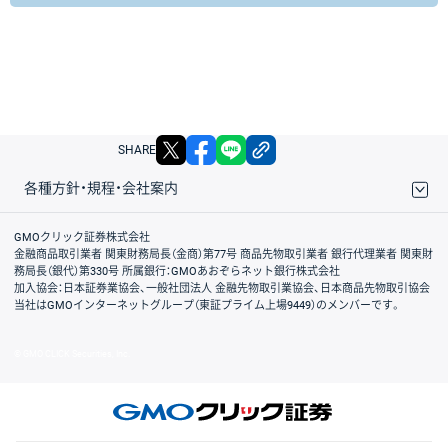
X
facebook
LINE
リンクをコピー
SHARE
各種方針・規程・会社案内
取引規程・約款
サイトマップ
その他のご案内
個人情報保護方針
最良執行方針
サイトのご利用について
ディスクレイマー
信託保全
リスク説明
会社案内
GMOクリック証券株式会社
金融商品取引業者 関東財務局長（金商）第77号 商品先物取引業者 銀行代理業者 関東財
務局長（銀代）第330号 所属銀行：GMOあおぞらネット銀行株式会社
加入協会：日本証券業協会、一般社団法人 金融先物取引業協会、日本商品先物取引協会
当社はGMOインターネットグループ（東証プライム上場9449）のメンバーです。
© GMO CLICK Securities, Inc.