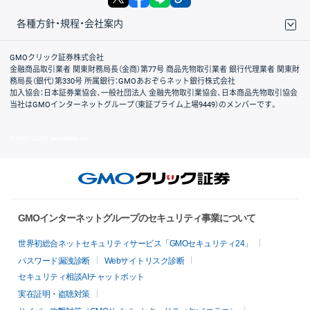
各種方針・規程・会社案内
取引規程・約款
サイトマップ
その他のご案内
個人情報保護方針
最良執行方針
サイトのご利用について
ディスクレイマー
信託保全
リスク説明
会社案内
GMOクリック証券株式会社
金融商品取引業者 関東財務局長（金商）第77号 商品先物取引業者 銀行代理業者 関東財
務局長（銀代）第330号 所属銀行：GMOあおぞらネット銀行株式会社
加入協会：日本証券業協会、一般社団法人 金融先物取引業協会、日本商品先物取引協会
当社はGMOインターネットグループ（東証プライム上場9449）のメンバーです。
© GMO CLICK Securities, Inc.
GMOインターネットグループのセキュリティ事業について
世界初総合ネットセキュリティサービス「GMOセキュリティ24」
パスワード漏洩診断
Webサイトリスク診断
セキュリティ相談AIチャットボット
実在証明・盗聴対策