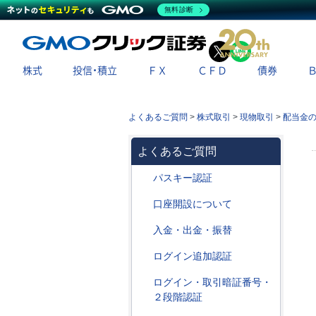
無料診断
X
LINE
株式
投信・積立
ＦＸ
ＣＦＤ
債券
よくあるご質問
>
株式取引
>
現物取引
>
配当金
よくあるご質問
パスキー認証
口座開設について
入金・出金・振替
ログイン追加認証
ログイン・取引暗証番号・
２段階認証