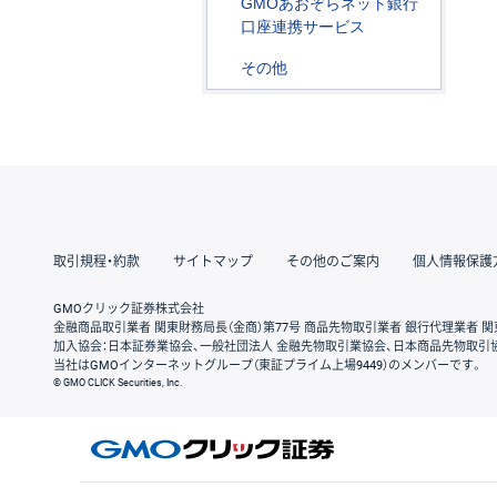
GMOあおぞらネット銀行
口座連携サービス
その他
取引規程・約款
サイトマップ
その他のご案内
個人情報保護
GMOクリック証券株式会社
金融商品取引業者 関東財務局長（金商）第77号 商品先物取引業者 銀行代理業者 関
加入協会：日本証券業協会、一般社団法人 金融先物取引業協会、日本商品先物取引
当社はGMOインターネットグループ（東証プライム上場9449）のメンバーです。
© GMO CLICK Securities, Inc.