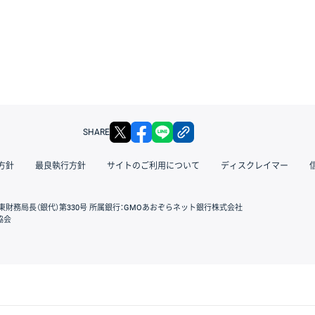
X
facebook
LINE
リンクをコピー
SHARE
方針
最良執行方針
サイトのご利用について
ディスクレイマー
東財務局長（銀代）第330号 所属銀行：GMOあおぞらネット銀行株式会社
協会
GMOクリック証券