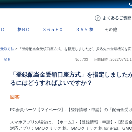
GMOクリック証券
よくある
ご質問
ＢＯ
株ＢＯ
３６５ＦＸ
３６５
株
その他
の受取方法
>
「登録配当金受領口座方式」を指定しましたが、振込先の金融機関を変更するにはどうすればよいですか？
戻る
No : 733
公開日時 : 2022/07/21 1
「登録配当金受領口座方式」を指定しました
るにはどうすればよいですか？
回答
PC会員ページ【マイページ】-【登録情報・申請】の「配当金受
スマホアプリの場合は、【ホーム】-【登録情報・申請】-【配当
対応アプリ：GMOクリック 株、GMOクリック 株 for iPad、GM