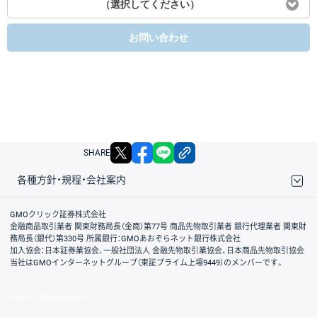
（選択してください）
お問い合わせ
X
facebook
LINE
リンクをコピー
SHARE
各種方針・規程・会社案内
取引規程・約款
サイトマップ
その他のご案内
個人情報保護方針
最良執行方針
サイトのご利用について
ディスクレイマー
信託保全
リスク説明
会社案内
GMOクリック証券株式会社
金融商品取引業者 関東財務局長（金商）第77号 商品先物取引業者 銀行代理業者 関東財
務局長（銀代）第330号 所属銀行：GMOあおぞらネット銀行株式会社
加入協会：日本証券業協会、一般社団法人 金融先物取引業協会、日本商品先物取引協会
当社はGMOインターネットグループ（東証プライム上場9449）のメンバーです。
© GMO CLICK Securities, Inc.