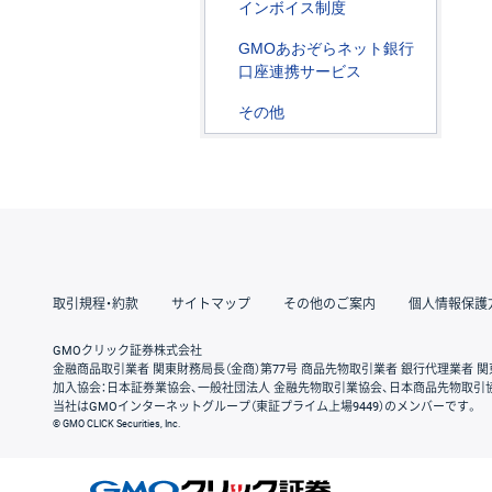
インボイス制度
GMOあおぞらネット銀行
口座連携サービス
その他
取引規程・約款
サイトマップ
その他のご案内
個人情報保護
GMOクリック証券株式会社
金融商品取引業者 関東財務局長（金商）第77号 商品先物取引業者 銀行代理業者 関
加入協会：日本証券業協会、一般社団法人 金融先物取引業協会、日本商品先物取引
当社はGMOインターネットグループ（東証プライム上場9449）のメンバーです。
© GMO CLICK Securities, Inc.