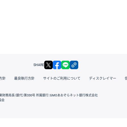
X
facebook
LINE
リンクをコピー
SHARE
方針
最良執行方針
サイトのご利用について
ディスクレイマー
東財務局長（銀代）第330号 所属銀行：GMOあおぞらネット銀行株式会社
協会
GMOクリック証券