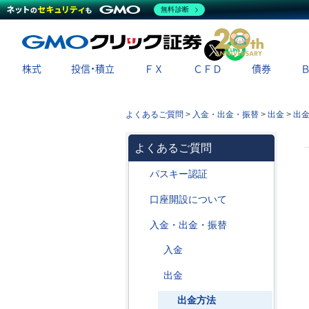
無料診断
X
LINE
株式
投信・積立
ＦＸ
ＣＦＤ
債券
よくあるご質問
>
入金・出金・振替
>
出金
>
出
よくあるご質問
パスキー認証
口座開設について
入金・出金・振替
入金
出金
出金方法