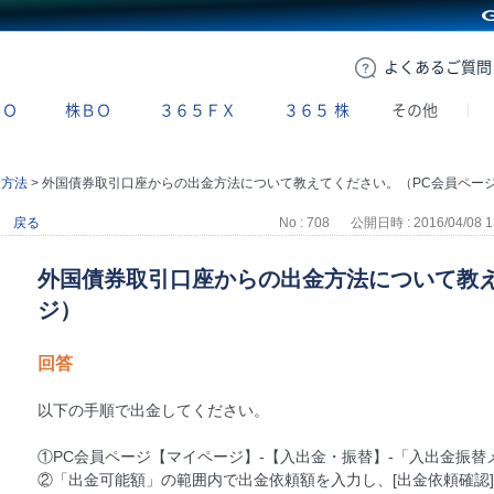
GMOクリック証券
よくある
ご質問
ＢＯ
株ＢＯ
３６５ＦＸ
３６５
株
その他
金方法
>
外国債券取引口座からの出金方法について教えてください。（PC会員ペー
戻る
No : 708
公開日時 : 2016/04/08 1
外国債券取引口座からの出金方法について教え
ジ）
回答
以下の手順で出金してください。
①PC会員ページ【マイページ】-【入出金・振替】-「入出金振替メ
②「出金可能額」の範囲内で出金依頼額を入力し、[出金依頼確認