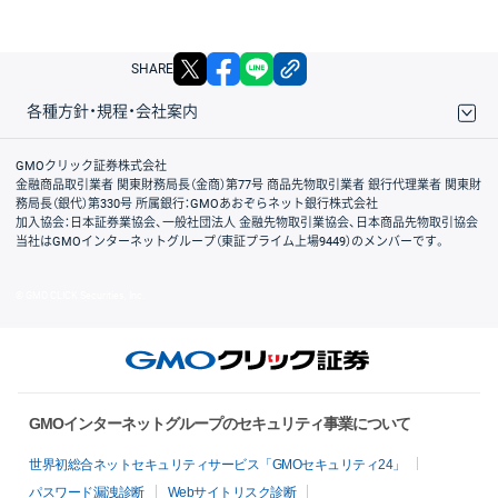
X
facebook
LINE
リンクをコピー
SHARE
各種方針・規程・会社案内
取引規程・約款
サイトマップ
その他のご案内
個人情報保護方針
最良執行方針
サイトのご利用について
ディスクレイマー
信託保全
リスク説明
会社案内
GMOクリック証券株式会社
金融商品取引業者 関東財務局長（金商）第77号 商品先物取引業者 銀行代理業者 関東財
務局長（銀代）第330号 所属銀行：GMOあおぞらネット銀行株式会社
加入協会：日本証券業協会、一般社団法人 金融先物取引業協会、日本商品先物取引協会
当社はGMOインターネットグループ（東証プライム上場9449）のメンバーです。
© GMO CLICK Securities, Inc.
GMOインターネットグループのセキュリティ事業について
世界初総合ネットセキュリティサービス「GMOセキュリティ24」
パスワード漏洩診断
Webサイトリスク診断