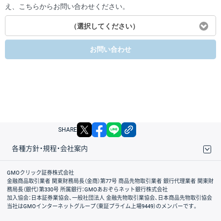
え、こちらからお問い合わせください。
（選択してください）
お問い合わせ
X
facebook
LINE
リンクをコピー
SHARE
各種方針・規程・会社案内
取引規程・約款
サイトマップ
その他のご案内
個人情報保護方針
最良執行方針
サイトのご利用について
ディスクレイマー
信託保全
リスク説明
会社案内
GMOクリック証券株式会社
金融商品取引業者 関東財務局長（金商）第77号 商品先物取引業者 銀行代理業者 関東財
務局長（銀代）第330号 所属銀行：GMOあおぞらネット銀行株式会社
加入協会：日本証券業協会、一般社団法人 金融先物取引業協会、日本商品先物取引協会
当社はGMOインターネットグループ（東証プライム上場9449）のメンバーです。