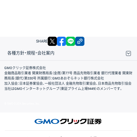
X
facebook
LINE
リンクをコピー
SHARE
各種方針・規程・会社案内
取引規程・約款
サイトマップ
その他のご案内
個人情報保護方針
最良執行方針
サイトのご利用について
ディスクレイマー
信託保全
リスク説明
会社案内
GMOクリック証券株式会社
金融商品取引業者 関東財務局長（金商）第77号 商品先物取引業者 銀行代理業者 関東財
務局長（銀代）第330号 所属銀行：GMOあおぞらネット銀行株式会社
加入協会：日本証券業協会、一般社団法人 金融先物取引業協会、日本商品先物取引協会
当社はGMOインターネットグループ（東証プライム上場9449）のメンバーです。
© GMO CLICK Securities, Inc.