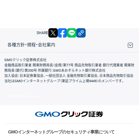
X
facebook
LINE
リンクをコピー
SHARE
各種方針・規程・会社案内
取引規程・約款
サイトマップ
その他のご案内
個人情報保護方針
最良執行方針
サイトのご利用について
ディスクレイマー
信託保全
リスク説明
会社案内
GMOクリック証券株式会社
金融商品取引業者 関東財務局長（金商）第77号 商品先物取引業者 銀行代理業者 関東財
務局長（銀代）第330号 所属銀行：GMOあおぞらネット銀行株式会社
加入協会：日本証券業協会、一般社団法人 金融先物取引業協会、日本商品先物取引協会
当社はGMOインターネットグループ（東証プライム上場9449）のメンバーです。
© GMO CLICK Securities, Inc.
GMOインターネットグループのセキュリティ事業について